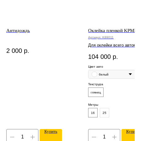
Антидождь
Оклейка пленкой KPMF 
Артикул:
K89011
Для оклейки всего автомо
2 000
р.
потребуется от 16 до 25 ме
104 000
р.
Цвет авто
белый
Текструра
глянец
Метры
16
25
Купить
Купить