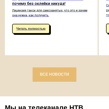
почему без оклейки никуда!
С
р
Лицензия такси для самозанятых, что это и зачем
то
она нужна, как получить.
Читать полностью
ВСЕ НОВОСТИ
Мы на телеканале НТВ