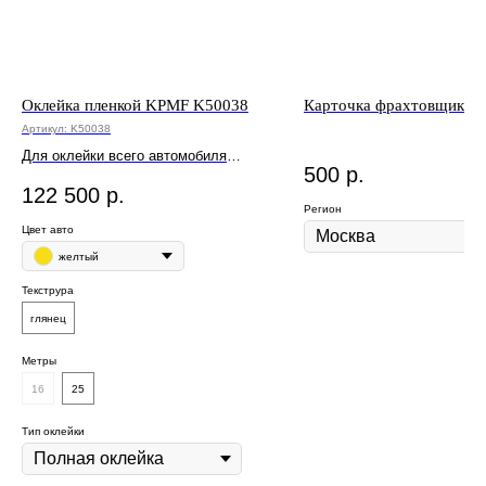
Оклейка пленкой KPMF K50038
Карточка фрахтовщика B
Артикул:
K50038
Для оклейки всего автомобиля
500
р.
потребуется от 16 до 25 метров.
122 500
р.
Регион
Цвет авто
желтый
Текструра
глянец
Метры
16
25
Тип оклейки