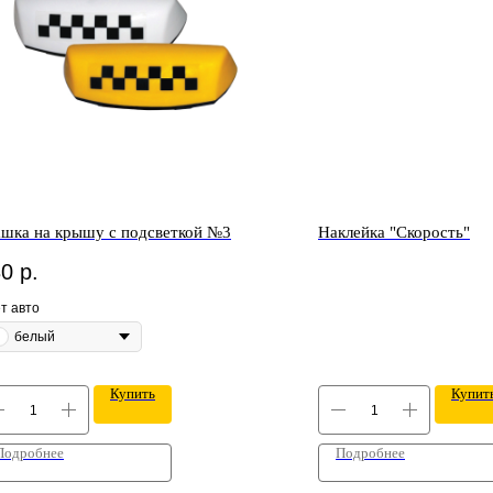
шка на крышу с подсветкой №3
Наклейка "Скорость"
30
р.
т авто
белый
Купить
Купит
Подробнее
Подробнее