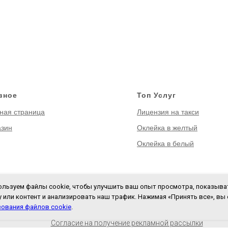
вное
Топ Услуг
ная страница
Лицензия на такси
азин
Оклейка в желтый
Оклейка в белый
ользуем файлы cookie, чтобы улучшить ваш опыт просмотра, показыв
 или контент и анализировать наш трафик. Нажимая «Принять все», вы
литика обработки персональных данных
Пользовательское с
ования файлов cookie
.
Политика использования cookie
Политика возврата
Согласие на получение рекламной рассылки