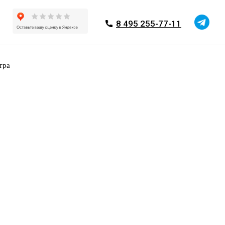
8 495 255-77-11
тра