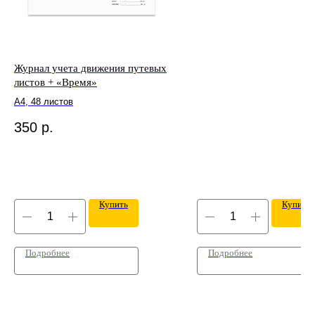
Журнал учета движения путевых
листов + «Время»
А4, 48 листов
350
р.
Купить
Купить
Подробнее
Подробнее