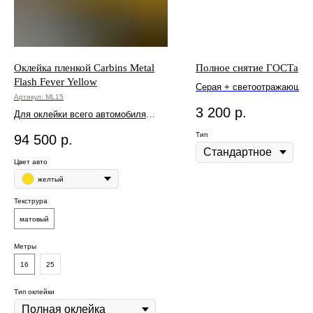
Оклейка пленкой Carbins Metal
Полное снятие ГОСТа
Flash Fever Yellow
Серая + светоотражающая
Артикул:
ML15
3 200
р.
Для оклейки всего автомобиля
потребуется от 16 до 25 метров.
Тип
94 500
р.
Цвет авто
желтый
Текструра
матовый
Метры
16
25
Тип оклейки