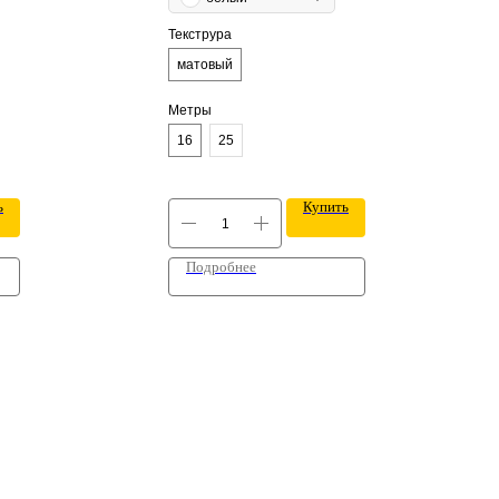
Текструра
матовый
Метры
16
25
ь
Купить
Подробнее