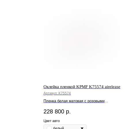
Оклейка пленкой KPMF K75574 airelease
Артикул:
K75574
Пленка белая матовая с розовыми
блестками
228 800
р.
Цвет авто
белый