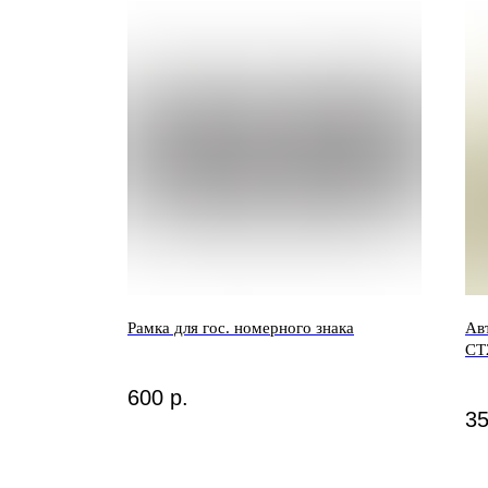
зии
а
Рамка для гос. номерного знака
Ав
CT
ости
600
р.
а
3