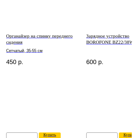
Органайзер на спинку переднего
Зарядное устройство
сидения
BOROFONE BZ22/38W
Сетчатый, 35-55 см
450
р.
600
р.
Купить
Купить