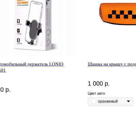
томобильный держатель LONIO
Шашка на крышу с под
01
1 000
р.
50
р.
Цвет авто
оранжевый