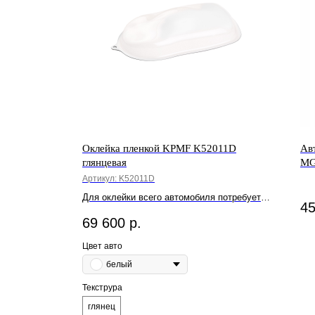
зии
а
Оклейка пленкой KPMF K52011D
Ав
глянцевая
MG
ости
Артикул:
K52011D
Для оклейки всего автомобиля потребуется
а
4
от 16 до 25 метров.
69 600
р.
Цвет авто
белый
Текструра
глянец
ст