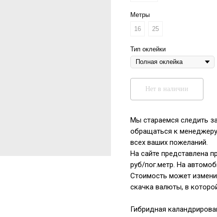
Метры
16
25
Тип оклейки
Нет в наличии
Мы стараемся следить за
обращаться к менеджеру
всех ваших пожеланий.
На сайте представлена п
руб/пог.метр. На автомоб
Стоимость может изменит
скачка валюты, в которои
Гибридная каландрирован