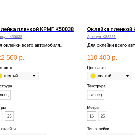
лейка пленкой KPMF K50038
Оклейка пленкой 
икул:
K50038
Артикул:
K88331
я оклейки всего автомобиля
Для оклейки всего ав
требуется от 16 до 25 метров.
потребуется от 16 до 
22 500
р.
110 400
р.
т авто
Цвет авто
желтый
желтый
струра
Текструра
лянец
глянец
тры
Метры
6
25
16
25
 оклейки
Тип оклейки