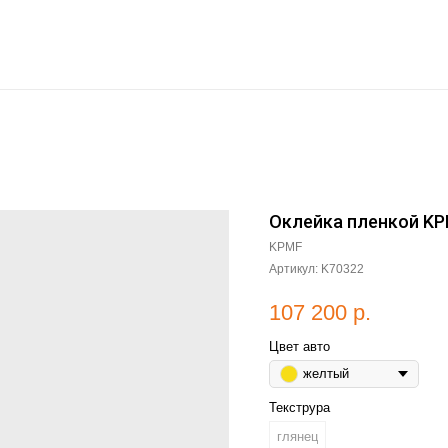
Оклейка пленкой KP
KPMF
Артикул:
K70322
107 200
р.
Цвет авто
желтый
Текструра
глянец