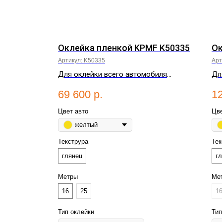
ОРТ
Оклейка пленкой KPMF K50335
Ок
о
Артикул:
K50335
Арт
Для оклейки всего автомобиля
Дл
потребуется от 16 до 22 метров.
по
69 600
р.
1
Цвет авто
Цве
желтый
Текструра
Тек
глянец
г
Метры
Ме
16
25
1
Тип оклейки
Тип