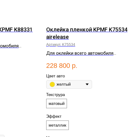
KPMF K88331
Оклейка пленкой KPMF K75534
airelease
Артикул:
K75534
томобиля
25 метров.
Для оклейки всего автомобиля
потребуется от 16 до 25 метров.
228 800
р.
Цвет авто
желтый
Текструра
матовый
Эффект
металлик