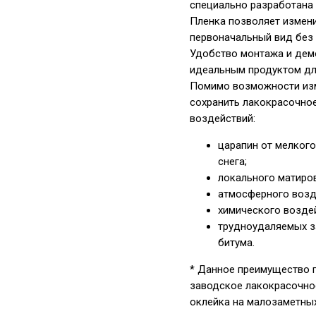
специально разработана 
Пленка позволяет измен
первоначальный вид без
Удобство монтажа и демо
идеальным продуктом дл
Помимо возможности изм
сохранить лакокрасочно
воздействий:
царапин от мелкого
снега;
локального матиров
атмосферного возде
химического возде
трудноудаляемых за
битума.
* Данное преимущество г
заводское лакокрасочное
оклейка на малозаметных