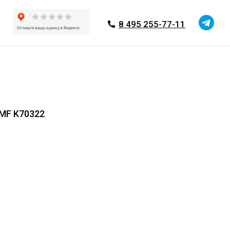
8 495 255-77-11
MF K70322