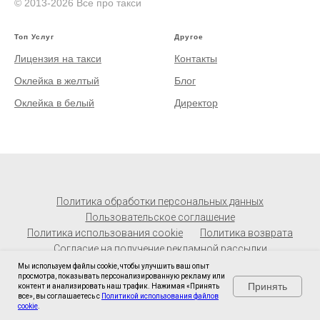
© 2013-2026 Все про такси
Топ Услуг
Другое
Лицензия на такси
Контакты
Оклейка в желтый
Блог
Оклейка в белый
Директор
Политика обработки персональных данных
Пользовательское соглашение
Политика использования cookie
Политика возврата
Согласие на получение рекламной рассылки
Мы используем файлы cookie, чтобы улучшить ваш опыт
просмотра, показывать персонализированную рекламу или
Принять
контент и анализировать наш трафик. Нажимая «Принять
все», вы соглашаетесь с
Политикой использования файлов
Главная
Прайс
Контакты
cookie
.